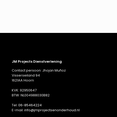
JM Projects Dienstverlening
Contact persoon: Jhojan Muñoz
Visserseiland 94
1621AA Hoorn
KVK: 92950647
BTW: NL004988030B82
Tel:
06-85464224
E-mail:
info@jmprojectsenonderhoud.nl