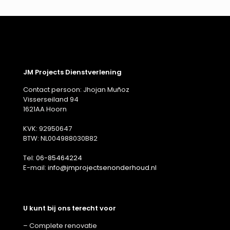
JM Projects Dienstverlening
Contact persoon: Jhojan Muñoz
Visserseiland 94
1621AA Hoorn
KVK: 92950647
BTW: NL004988030B82
Tel:
06-85464224
E-mail:
info@jmprojectsenonderhoud.nl
U kunt bij ons terecht voor
– Complete renovatie